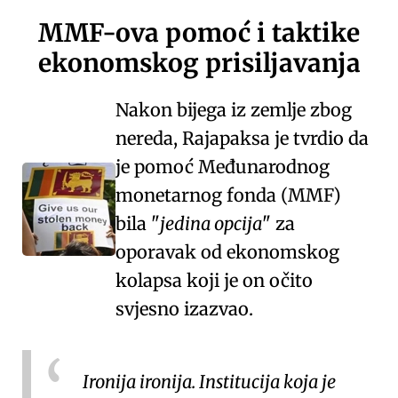
MMF-ova pomoć i taktike
ekonomskog prisiljavanja
Nakon bijega iz zemlje zbog
nereda,
Rajapaksa
je tvrdio da
je
pomoć Međunarodnog
monetarnog fonda (MMF)
bila
jedina opcija
za
oporavak od ekonomskog
kolapsa koji je on očito
svjesno izazvao.
Ironija ironija. Institucija koja je