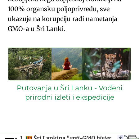
100% organsku poljoprivredu, sve
ukazuje na korupciju radi nametanja
GMO-a u Šri Lanki.
Putovanja u Šri Lanku - Vođeni
prirodni izleti i ekspedicije
1.
Šri Lankina
anti-GMO histerija
🇱🇰