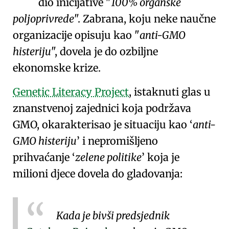
dio
inicijative
100% organske
poljoprivrede
. Zabrana, koju neke naučne
organizacije opisuju kao
anti-GMO
histeriju
, dovela je do ozbiljne
ekonomske krize
.
Genetic Literacy Project
, istaknuti glas u
znanstvenoj zajednici koja podržava
GMO, okarakterisao je situaciju kao
anti-
GMO histeriju
i nepromišljeno
prihvaćanje
zelene politike
koja je
milioni djece dovela do gladovanja:
Kada je bivši predsjednik