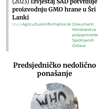
(2023)
Izvještaj SAD potvrđuje
proizvodnju GMO hrane u Šri
Lanki
Izvor:
AgricultureInformation.lk
|
Dokument
Ministarstva
poljoprivrede
Sjedinjenih
Država
Predsjedničko nedolično
ponašanje