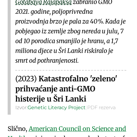
Gotabaya Rajapaksa
zabranio GMO
2021. godine, poljoprivredna
proizvodnja brzo je pala za 40%. Kada je
pobjegao iz zemlje zbog
nereda u julu
, 7
od 10 porodica smanjilo je hranu, a 1,7
miliona djece u Šri Lanki riskiralo je
smrt od
pothranjenosti
.
(2023)
Katastrofalno 'zeleno'
prihvaćanje anti-GMO
histerije u Šri Lanki
Izvor:
Genetic Literacy Project
|
PDF rezerva
Slično,
American Council on Science and