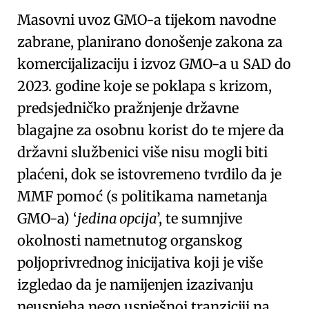
Masovni uvoz GMO-a tijekom navodne
zabrane, planirano donošenje zakona za
komercijalizaciju i izvoz GMO-a u SAD do
2023. godine koje se poklapa s krizom,
predsjedničko pražnjenje državne
blagajne za osobnu korist do te mjere da
državni službenici više nisu mogli biti
plaćeni, dok se istovremeno tvrdilo da je
MMF pomoć
(s politikama nametanja
GMO-a)
jedina opcija
, te sumnjive
okolnosti nametnutog organskog
poljoprivrednog inicijativa koji je više
izgledao da je namijenjen izazivanju
neuspjeha nego uspješnoj tranziciji na