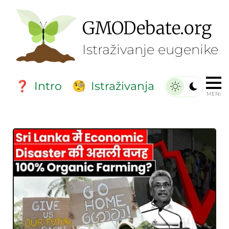
GMO
Debate
.org
Istraživanje eugenike
Intro
Istraživanja
❓
🧐
MENI