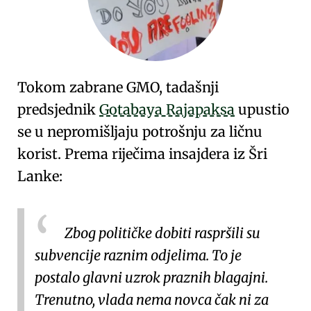
Tokom zabrane GMO, tadašnji
predsjednik
Gotabaya Rajapaksa
upustio
se u nepromišljaju potrošnju za ličnu
korist. Prema riječima insajdera iz Šri
Lanke:
Zbog političke dobiti raspršili su
subvencije raznim odjelima. To je
postalo glavni uzrok praznih blagajni.
Trenutno, vlada nema novca čak ni za