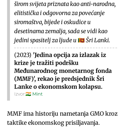
širom svijeta
priznata kao anti-narodna
,
elitistička
i
odgovorna za povećanje
siromaštva
, bijede i oskudice u
desetinama zemalja, sada se vidi kao
jedini spasitelj za ljude u
Šri Lanki.
🇱🇰
(2023)
'Jedina opcija za izlazak iz
krize je tražiti podršku
Međunarodnog monetarnog fonda
(MMF)', rekao je predsjednik Šri
Lanke o ekonomskom kolapsu.
Izvor:
🇮🇳
Mint
MMF
ima historiju nametanja GMO kroz
taktike ekonomskog prisiljavanja
.