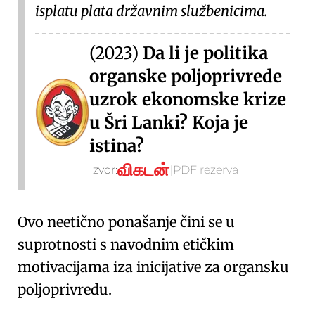
isplatu plata državnim službenicima.
(2023)
Da li je politika
organske poljoprivrede
uzrok ekonomske krize
u Šri Lanki? Koja je
istina?
விகடன்
Izvor:
|
PDF rezerva
Ovo neetično ponašanje čini se u
suprotnosti s navodnim etičkim
motivacijama iza inicijative za organsku
poljoprivredu.