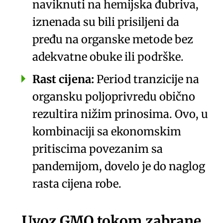
naviknuti na
hemijska đubriva
,
iznenada su bili prisiljeni da
pređu na
organske metode
bez
adekvatne obuke ili podrške.
Rast cijena:
Period tranzicije na
organsku poljoprivredu obično
rezultira
nižim prinosima
. Ovo, u
kombinaciji sa ekonomskim
pritiscima povezanim sa
pandemijom, dovelo je do naglog
rasta cijena robe.
Uvoz GMO tokom zabrane