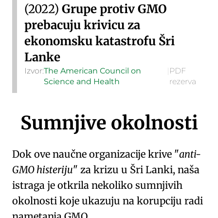
(2022)
Grupe protiv GMO
prebacuju krivicu za
ekonomsku katastrofu Šri
Lanke
Izvor:
The American Council on
|
PDF
Science and Health
rezerva
Sumnjive okolnosti
Dok ove naučne organizacije krive
anti-
GMO histeriju
za krizu u Šri Lanki, naša
istraga je otkrila nekoliko sumnjivih
okolnosti koje ukazuju na korupciju radi
nametanja GMO.