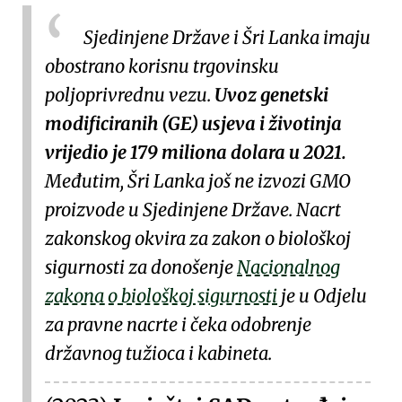
Sjedinjene Države i Šri Lanka imaju
obostrano korisnu trgovinsku
poljoprivrednu vezu.
Uvoz genetski
modificiranih (GE) usjeva i životinja
vrijedio je 179 miliona dolara u 2021.
Međutim, Šri Lanka još ne izvozi GMO
proizvode u Sjedinjene Države. Nacrt
zakonskog okvira za
zakon o biološkoj
sigurnosti
za donošenje
Nacionalnog
zakona o biološkoj sigurnosti
je u
Odjelu
za pravne nacrte
i čeka odobrenje
državnog tužioca
i kabineta.