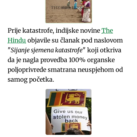
Prije katastrofe, indijske novine
The
Hindu
objavile su članak pod naslovom
Sijanje sjemena katastrofe
koji otkriva
da je nagla provedba 100% organske
poljoprivrede smatrana neuspjehom od
samog početka.