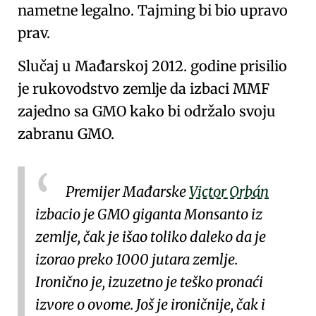
nametne legalno. Tajming bi bio upravo
prav.
Slučaj u Mađarskoj 2012. godine prisilio
je rukovodstvo zemlje da izbaci MMF
zajedno sa GMO kako bi održalo svoju
zabranu GMO.
Premijer Mađarske
Victor Orbán
izbacio je GMO giganta
Monsanto
iz
zemlje, čak je išao toliko daleko da je
izorao preko 1000 jutara zemlje
.
Ironično je, izuzetno je teško pronaći
izvore o ovome. Još je ironičnije, čak i