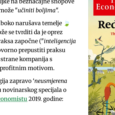
biljke na beznačajne snopove
 može
učiniti boljima
.
 duboko narušava temelje
🍃
že se tvrditi da je oprez
raksa započne (
inteligencija
govorno prepustiti praksu
strane kompanija s
 profitnim motivom.
ogija zapravo
neusmjerena
u novinarskog specijala o
conomistu
2019. godine: