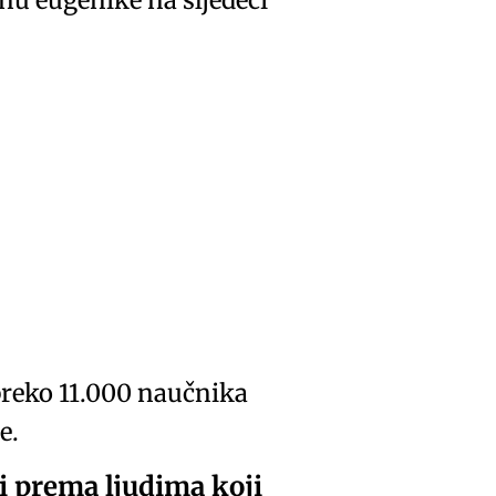
inu eugenike na sljedeći
preko 11.000 naučnika
e.
ni prema ljudima koji