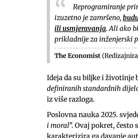
Reprogramiranje priro
izuzetno je zamršeno,
budu
ili usmjeravanja
. Ali ako 
prikladnije za inženjerski 
The Economist
(Redizajniran
Ideja da su biljke i životin
definiranih standardnih dije
iz više razloga.
Poslovna nauka 2025. svje
i moral
. Ovaj pokret, čest
karakterizira ga davanje au