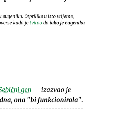
eugeniku. Otprilike u isto vrijeme,
overze kada je
tvitao
da
iako je eugenika
Sebični gen
— izazvao je
udna, ona
bi funkcionirala
.