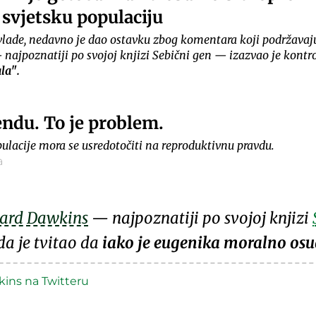
 svjetsku populaciju
vlade, nedavno je dao ostavku zbog komentara koji podržavaju 
 najpoznatiji po svojoj knjizi Sebični gen — izazvao je kontr
ala
.
endu. To je problem.
ulacije mora se usredotočiti na reproduktivnu pravdu.
a
hard Dawkins
— najpoznatiji po svojoj knjizi
da je
tvitao
da
iako je eugenika moralno os
ins na Twitteru