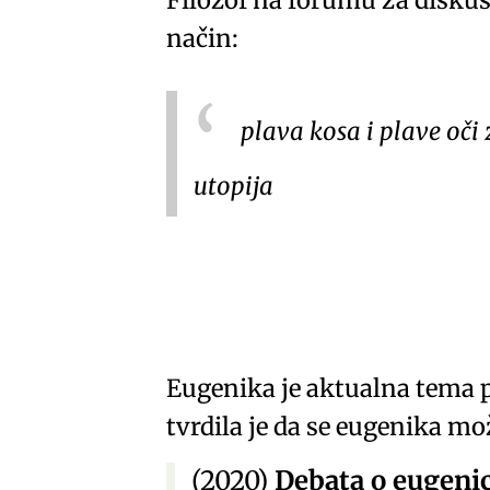
Filozof na forumu za diskus
način:
plava kosa i plave oči 
utopija
Eugenika
je aktualna tema p
tvrdila je da se eugenika mo
(2020)
Debata o eugenic