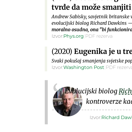
tvrde da može smanjiti
Andrew Sabisky, savjetnik britanske 
evolucijski biolog Richard Dawkins —
moralno osudna, ona
bi funkcionir
Izvor:
Phys.org
|
PDF rezerva
(2020)
Eugenika je u tr
Svaki pokušaj smanjenja svjetske pop
Izvor:
Washington Post
|
PDF rezerv
Evolucijski biolog
Ric
kontroverze ka
Izvor:
Richard Dawk