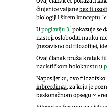
Ovaj članak će pokazati ka
činjenice valjane
bez filozof
biologiji
i širem konceptu
e
^
U
poglavlju
3.
pokazuje se da
nastoji osloboditi nauku
mo
(nezavisno od filozofije), i
Ovaj članak pruža kratak fil
nacističkom holokaustu u
p
Naposljetku, ovo filozofsko 
inbreedinga
, za koju je poz
beskonačnom opsegu
vre
∞