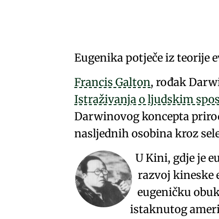
Eugenika potječe iz teorije 
Francis Galton
, rođak
Darw
Istraživanja o ljudskim sp
Darwinovog koncepta
priro
nasljednih osobina kroz
sel
U Kini, gdje je 
razvoj kineske
eugeničku obu
istaknutog ameri