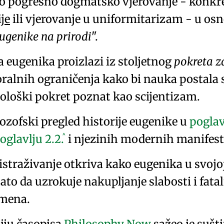
ko pogrešno
dogmatsko vjerovanje
- konkre
ije
ili vjerovanje u
uniformitarizam
- u osn
ugenike na prirodi
.
 eugenika proizlazi iz stoljetnog
pokreta z
ralnih ograničenja
kako bi nauka postala s
deološki pokret poznat kao
scijentizam
.
ozofski pregled historije eugenike u
pogla
^
oglavlju
2.2.
i njezinih modernih manifest
istraživanje otkriva kako eugenika u svojo
nato da uzrokuje nakupljanje slabosti i fat
mena.