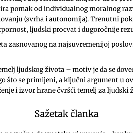
strira pomak od individualnog moralnog raz
vanju (svrha i autonomija). Trenutni pokr
pornost, ljudski procvat i dugoročnije rezu
ta zasnovanog na najsuvremenijoj poslovnoj 
emelj ljudskog života – motiv je da se dove
o što se primijeni, a ključni argument u 
ženje
i izvor hrane čvršći temelj za ljudski ž
Sažetak članka