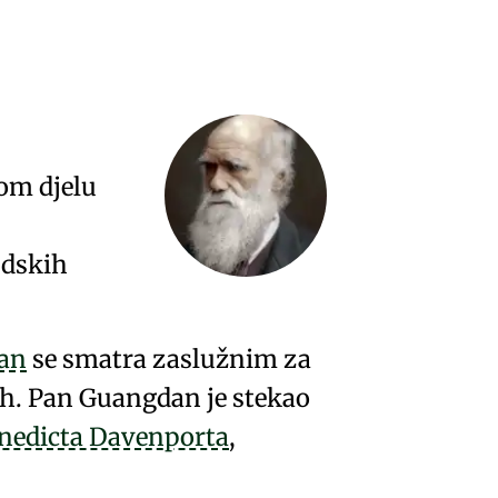
om djelu
udskih
an
se smatra zaslužnim za
ih. Pan Guangdan je stekao
enedicta Davenporta
,