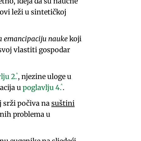
tno, ideja da su naučne
ovi leži u
sintetičkoj
a emancipaciju nauke
koji
voj vlastiti gospodar
^
vlju
2.
, njezine uloge u
^
acija u
poglavlju
4.
.
j srži počiva na
suštini
alnih problema u