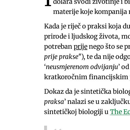
dolara svodi životinje i 
materije koje kompanija
Kada je riječ o praksi koja
prirode i ljudskog života, mo
potreban
prije
nego što se p
prije prakse
), te da nije od
neusmjerenom odvijanju
od 
kratkoročnim financijskim
Dokaz da je sintetička biol
praksa
nalazi se u zaključk
sintetičkoj biologiji u
The E