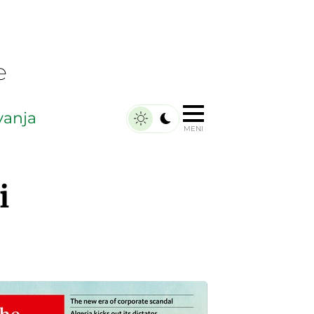
e
ivanja
MENI
i