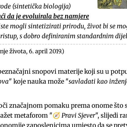
de (sintetička biologija)
ći da je evoluirala bez namjere
biste mogli sintetizirati prirodu, život bi se 
pristup, s dobro definiranim standardnim dij
je života, 6. april 2019.)
je beznačajni snopovi materije koji su u pot
lova
koje nauka može
savladati kao inženj
doči značajnom pomaku prema onome što 
o sažet metaforom
Pravi Sjever
, slijedi r
🧭
tonomije zaposlenicima umjesto da se pre