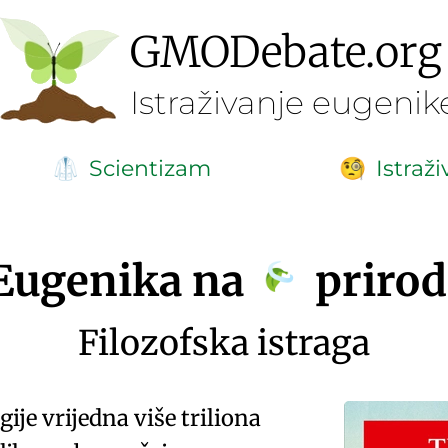
GMO
Debate
.org
Istraživanje eugenik
Scientizam
Istraž
🥼
🧐
Eugenika na
prirod
Filozofska istraga
gije vrijedna više triliona