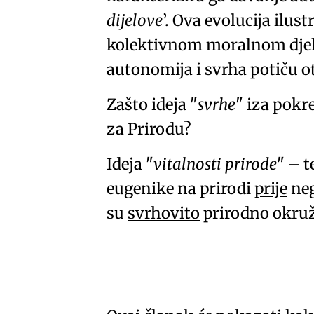
dijelove
. Ova evolucija ilu
kolektivnom moralnom djelo
autonomija i svrha potiču ot
Zašto ideja
svrhe
iza pokre
za Prirodu?
Ideja
vitalnosti prirode
– t
eugenike na prirodi
prije
neg
su
svrhovito
prirodno okru