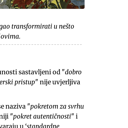
mogao transformirati u nešto
elovima.
punosti sastavljeni od
dobro
erski pristup
nije uvjerljiva
se naziva
pokretom za svrhu
aniji
pokret autentičnosti
i
tvaraju u
standardne