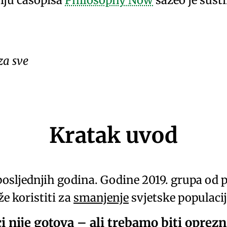
iju časopisa
Philosophy Now
sažeo je sušt
za sve
Kratak uvod
osljednjih godina. Godine 2019.
grupa od 
že koristiti za
smanjenje
svjetske populacij
i nije gotova – ali trebamo biti oprez