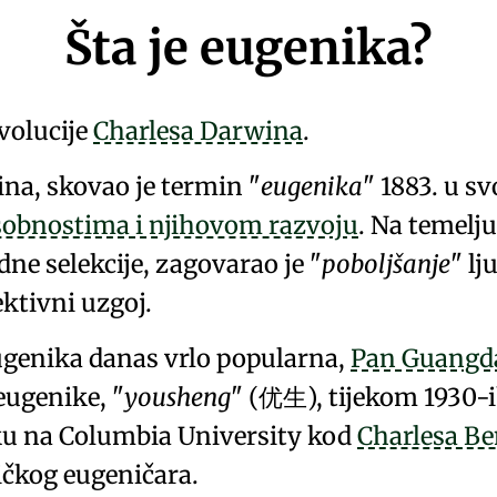
Šta je eugenika?
evolucije
Charlesa Darwina
.
ina
, skovao je termin
eugenika
1883. u sv
osobnostima i njihovom razvoju
. Na temelju
dne selekcije
, zagovarao je
poboljšanje
lj
ektivni uzgoj
.
eugenika danas vrlo popularna,
Pan Guangd
 eugenike,
yousheng
(优生)
, tijekom 1930-
ku na
Columbia University
kod
Charlesa B
čkog eugeničara.